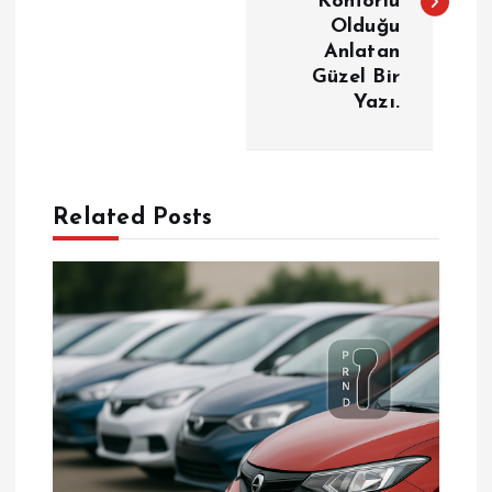
Konforlu
Olduğu
ı
Anlatan
Güzel Bir
g
Yazı.
e
z
Related Posts
i
n
m
e
s