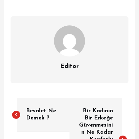
Editor
Y
Besalet Ne
Bir Kadının
a
Demek ?
Bir Erkeğe
Güvenmesini
n Ne Kadar
z