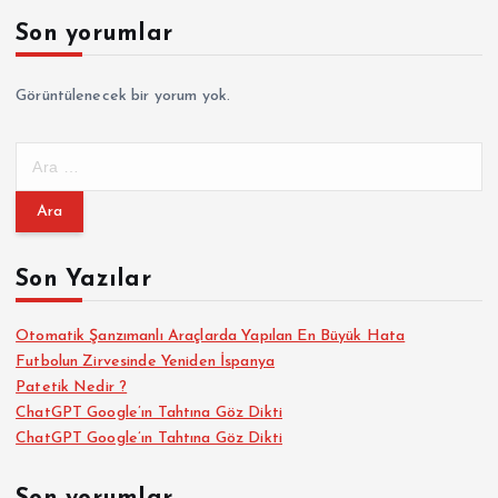
Son yorumlar
Görüntülenecek bir yorum yok.
A
r
a
m
a
Son Yazılar
:
Otomatik Şanzımanlı Araçlarda Yapılan En Büyük Hata
Futbolun Zirvesinde Yeniden İspanya
Patetik Nedir ?
ChatGPT Google’ın Tahtına Göz Dikti
ChatGPT Google’ın Tahtına Göz Dikti