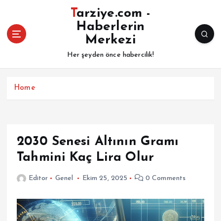
İ
Tarziye.com -
ç
Haberlerin
e
Merkezi
r
i
Her şeyden önce habercilik!
ğ
e
a
Home
t
l
a
2030 Senesi Altının Gramı
Tahmini Kaç Lira Olur
Editor
Genel
Ekim 25, 2025
0 Comments