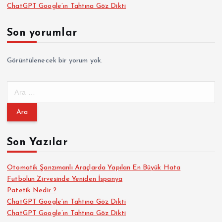
ChatGPT Google’ın Tahtına Göz Dikti
Son yorumlar
Görüntülenecek bir yorum yok.
A
r
a
m
a
Son Yazılar
:
Otomatik Şanzımanlı Araçlarda Yapılan En Büyük Hata
Futbolun Zirvesinde Yeniden İspanya
Patetik Nedir ?
ChatGPT Google’ın Tahtına Göz Dikti
ChatGPT Google’ın Tahtına Göz Dikti