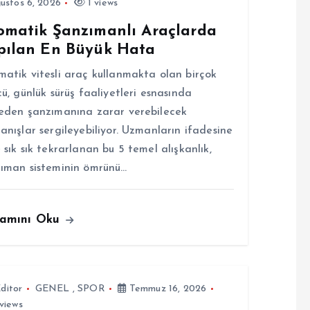
ustos 6, 2026
1 views
omatik Şanzımanlı Araçlarda
pılan En Büyük Hata
atik vitesli araç kullanmakta olan birçok
cü, günlük sürüş faaliyetleri esnasında
eden şanzımanına zarar verebilecek
anışlar sergileyebiliyor. Uzmanların ifadesine
 sık sık tekrarlanan bu 5 temel alışkanlık,
ıman sisteminin ömrünü…
amını Oku
ditor
GENEL
,
SPOR
Temmuz 16, 2026
views