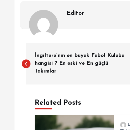
Editor
Y
İngiltere’nin en büyük Fubol Kulübü
a
hangisi ? En eski ve En güçlü
Takımlar
z
ı
Related Posts
g
E