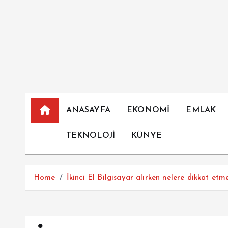
İ
ç
e
r
i
ğ
e
a
ANASAYFA
EKONOMİ
EMLAK
t
l
TEKNOLOJİ
KÜNYE
a
Home
İkinci El Bilgisayar alırken nelere dikkat et