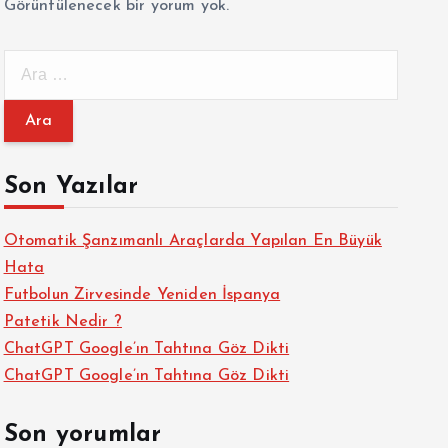
Görüntülenecek bir yorum yok.
A
r
a
m
a
Son Yazılar
:
Otomatik Şanzımanlı Araçlarda Yapılan En Büyük
Hata
Futbolun Zirvesinde Yeniden İspanya
Patetik Nedir ?
ChatGPT Google’ın Tahtına Göz Dikti
ChatGPT Google’ın Tahtına Göz Dikti
Son yorumlar