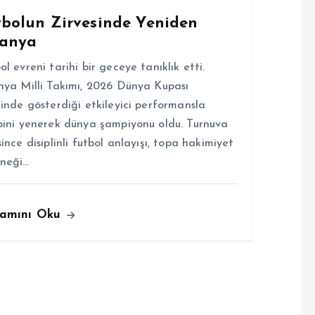
tbolun Zirvesinde Yeniden
panya
ol evreni tarihi bir geceye tanıklık etti.
nya Milli Takımı, 2026 Dünya Kupası
linde gösterdiği etkileyici performansla
bini yenerek dünya şampiyonu oldu. Turnuva
since disiplinli futbol anlayışı, topa hakimiyet
neği…
amını Oku