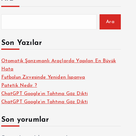
Ara
Son Yazılar
Otomatik Şanzımanlı Araçlarda Yapılan En Büyük
Hata
Futbolun Zirvesinde Yeniden İspanya
Patetik Nedir ?
ChatGPT Google’ın Tahtına Göz Dikti
ChatGPT Google’ın Tahtına Göz Dikti
Son yorumlar