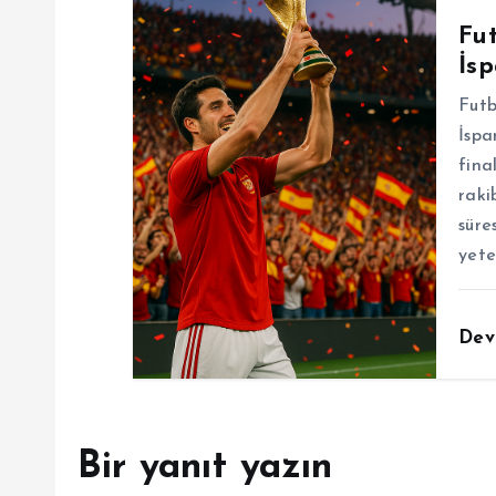
Fu
İs
Futb
İspa
fina
raki
süre
yete
Dev
Bir yanıt yazın