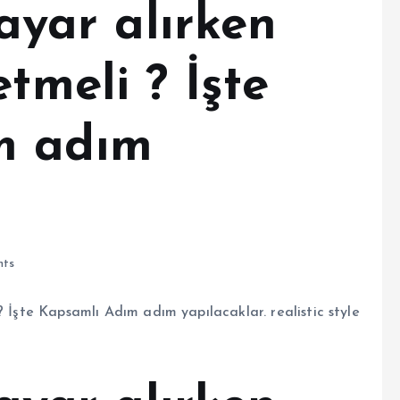
sayar alırken
tmeli ? İşte
m adım
ts