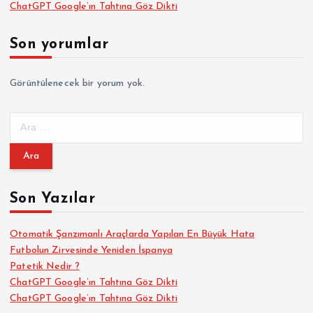
ChatGPT Google’ın Tahtına Göz Dikti
Son yorumlar
Görüntülenecek bir yorum yok.
A
r
a
m
a
Son Yazılar
:
Otomatik Şanzımanlı Araçlarda Yapılan En Büyük Hata
Futbolun Zirvesinde Yeniden İspanya
Patetik Nedir ?
ChatGPT Google’ın Tahtına Göz Dikti
ChatGPT Google’ın Tahtına Göz Dikti