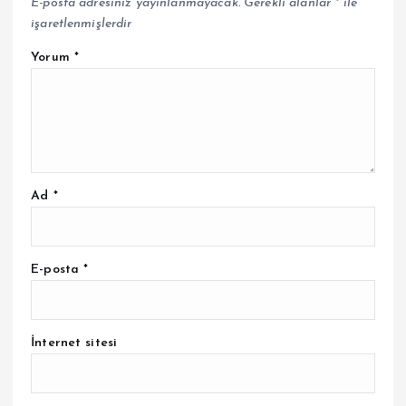
E-posta adresiniz yayınlanmayacak.
Gerekli alanlar
*
ile
işaretlenmişlerdir
Yorum
*
Ad
*
E-posta
*
İnternet sitesi