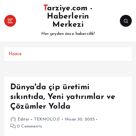
İ
Tarziye.com -
ç
Haberlerin
e
Merkezi
r
i
Her şeyden önce habercilik!
ğ
e
a
Home
t
l
a
Dünya'da çip üretimi
sıkıntıda, Yeni yatırımlar ve
Çözümler Yolda
Editor
TEKNOLOJİ
Nisan 30, 2025
0 Comments