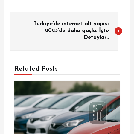
Y
Türkiye'de internet alt yapısı
a
2025'de daha güçlü. İşte
Detaylar..
z
ı
Related Posts
g
e
z
i