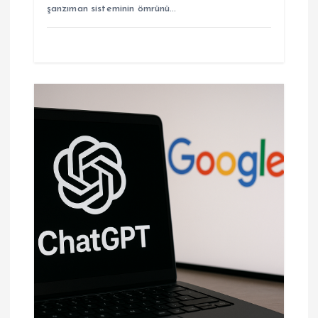
şanzıman sisteminin ömrünü…