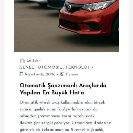
n
m
e
s
i
Editor
GENEL
,
OTOMOBİL
,
TEKNOLOJİ
Ağustos 6, 2026
1 views
Otomatik Şanzımanlı Araçlarda
Yapılan En Büyük Hata
Otomatik vitesli araç kullanmakta olan birçok
sürücü, günlük sürüş faaliyetleri esnasında
bilmeden şanzımanına zarar verebilecek
davranışlar sergileyebiliyor. Uzmanların ifadesine
göre sık sık tekrarlanan bu 5 temel alışkanlık,