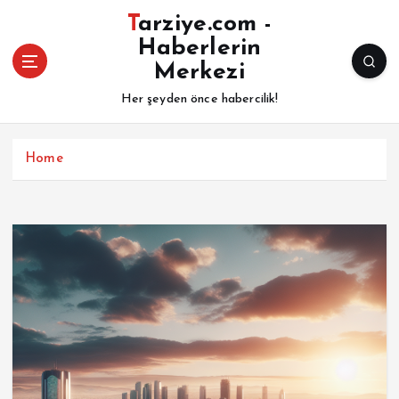
İ
Tarziye.com -
ç
Haberlerin
e
Merkezi
r
i
Her şeyden önce habercilik!
ğ
e
a
Home
t
l
a