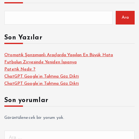
a
z
Ara
ı
Son Yazılar
s
Otomatik Şanzımanlı Araçlarda Yapılan En Büyük Hata
Futbolun Zirvesinde Yeniden İspanya
a
Patetik Nedir ?
ChatGPT Google’ın Tahtına Göz Dikti
y
ChatGPT Google’ın Tahtına Göz Dikti
f
Son yorumlar
a
Görüntülenecek bir yorum yok.
l
A