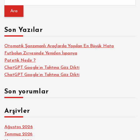
a
r
a
m
m
a
Son Yazılar
a
:
s
Otomatik Şanzımanlı Araçlarda Yapılan En Büyük Hata
Futbolun Zirvesinde Yeniden İspanya
Patetik Nedir ?
ı
ChatGPT Google’ın Tahtına Göz Dikti
ChatGPT Google’ın Tahtına Göz Dikti
Son yorumlar
Arşivler
Ağustos 2026
Temmuz 2026