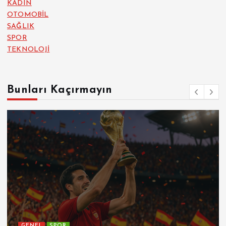
KADIN
OTOMOBİL
SAĞLIK
SPOR
TEKNOLOJİ
Bunları Kaçırmayın